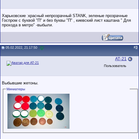
Харьковские :красный непрозрачный STANK, зеленые прозрачные
Госпром с буквой "П" и без буквы "П" , киевский лист каштана " Для
прохода в метро" -выбыли.
#
3
05.02.2022, 21:17:50
AT-21
Пользователь
Выбывшие жетоны.
Миниатюры