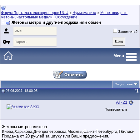
Форум Портала коллекционеров UUU
Нумизматика
Монетовидные
>
>
жетоны, настольные медали : Обсуждение
Жетоны метро и другие-продажа или обмен

Запомнить?

Menu
Опции темы
07.06.2021, 18:00:05
#
1
AT-21
Пользователь
Жетоны метрополитена
Киева,Харькова,Днепропетровска,Москвы,Санкт-Петербурга,Тбилиси.
Продажа от 20 рублей за штуку или Ваши предложения.