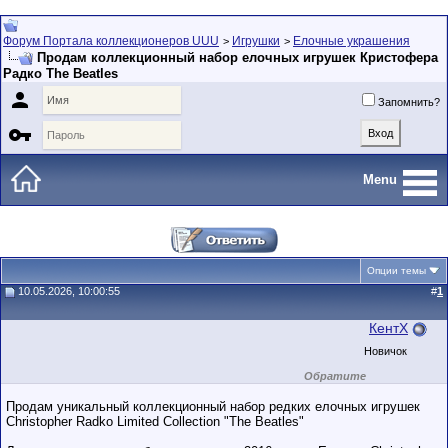
Форум Портала коллекционеров UUU
Игрушки
Елочные украшения
>
>
Продам коллекционный набор елочных игрушек Кристофера
Радко The Beatles

Запомнить?

Menu
Опции темы
10.05.2026, 10:00:55
#
1
КентХ
Новичок
Обратите
внимание на
маленький стаж
Продам уникальный коллекционный набор редких елочных игрушек
пользователя на
Christopher Radko Limited Collection "The Beatles"
этом форуме.
Сделки с