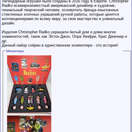
пользователями,
Легендарные игрушки были созданы в 2016 году в Европе. Christopher
обладающими
Radko всемирноизвестный американский дизайнер и художник,
низким
гениальный творческий человек, основатель бренда изысканных
рейтингом и
стеклянных елочных украшений ручной работы, которые ценятся
стажем,
совершайте с
коллекционерами по всему миру, за свое мастерство и уникальный
осторожностью!
дизайн.
Изделия Christopher Radko украшали белый дом и дома многих
знаменитостей, таких как Элтон Джон, Опра Уинфри, Крис Дженнер и
др.
Данный набор собран в единственном экземпляре - это история!
Миниатюры