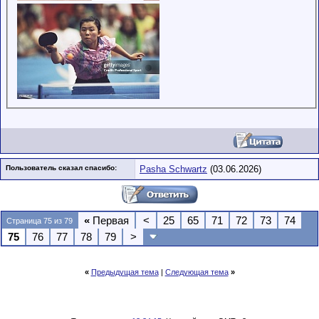
Пользователь сказал cпасибо:
Pasha Schwartz
(03.06.2026)
«
Первая
<
25
65
71
72
73
74
Страница 75 из 79
75
76
77
78
79
>
«
Предыдущая тема
|
Следующая тема
»