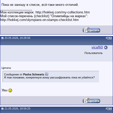
Пока не заношу в список, всё-таки много отличий.
__________________
Мои коллекции марок: http://hokkej.com/my-collections.htm
Мой список-перечень (checklist) "Олимпийцы на марках":
http://hokkej.com/olympians-on-stamps-checklist.htm
20.05.2026, 19:28:56
#
743
vicaf60
Пользователь
Цитата:
Сообщение от
Pasha Schwartz
Я так понимаю, конкретную гонку расшифровать пока не удаётся?
Увы
21.05.2026, 18:59:25
#
744