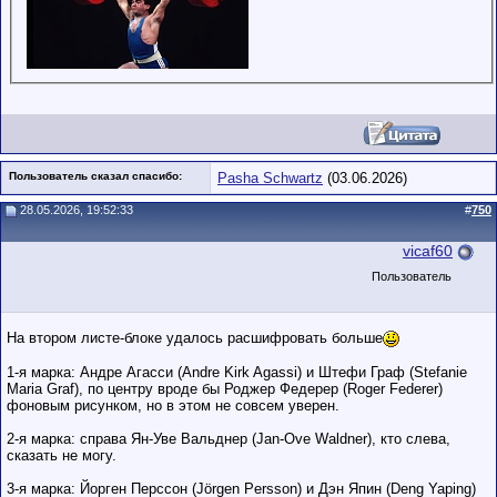
Пользователь сказал cпасибо:
Pasha Schwartz
(03.06.2026)
28.05.2026, 19:52:33
#
750
vicaf60
Пользователь
На втором листе-блоке удалось расшифровать больше
1-я марка: Андре Агасси (Andre Kirk Agassi) и Штефи Граф (Stefanie
Maria Graf), по центру вроде бы Роджер Федерер (Roger Federer)
фоновым рисунком, но в этом не совсем уверен.
2-я марка: справа Ян-Уве Вальднер (Jan-Ove Waldner), кто слева,
сказать не могу.
3-я марка: Йорген Перссон (Jörgen Persson) и Дэн Япин (Deng Yaping)