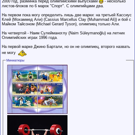
2000 год, разминка перед олимпийскими выпусками
- несколько
листов-блоков по 6 марок "Спорт". С олимпийцами два.
На первом пока могу определить лишь две марки: на третьей Кассиус
Клей (Мохаммед Али) (Cassius Marcellus Clay (Muhammad Ali)) и бой с
Майком Тайсоном (Michael Gerard Tyson), олимпиец только Али.
На четвертой - Наим Сулейманоглу (Naim Süleymanoğlu) на летних
Олимпийских играх 1996 года.
На первой марке Джино Бартали, но он не олимпиец, второго назвать
не могу
Миниатюры