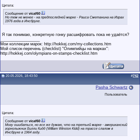
Цитата:
Сообщение от
vicaf60
Но тем не менее - на предпоследней марке - Раиса Сметанина на Играх
1976 года в Инсбруке.
Я так понимаю, конкретную гонку расшифровать пока не удаётся?
__________________
Мои коллекции марок: http://hokkej.com/my-collections.htm
Мой список-перечень (checklist) "Олимпийцы на марках":
http://hokkej.com/olympians-on-stamps-checklist.htm
20.05.2026, 18:43:50
#
742
Pasha Schwartz
Пользователь
Цитата:
Сообщение от
vicaf60
Могу ошибаться, но все же думаю, что на третьей марке - американский
горнолыжник Билли Кидд (William Winston Kidd) на трассе слалом в
Инсбруке в 1964 году.