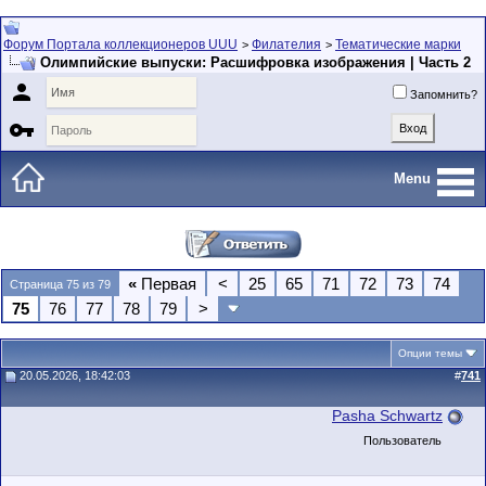
Форум Портала коллекционеров UUU
Филателия
Тематические марки
>
>
Олимпийские выпуски: Расшифровка изображения | Часть 2

Запомнить?

Menu
«
Первая
<
25
65
71
72
73
74
Страница 75 из 79
75
76
77
78
79
>
Опции темы
20.05.2026, 18:42:03
#
741
Pasha Schwartz
Пользователь