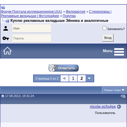
Форум Портала коллекционеров UUU
Филокартия
Стереопары |
>
>
Рекламные вкладыши | Фотографии
Покупка
>
Куплю рекламные вкладыши Эйнема и аналогичные

Запомнить?

Menu
<
1
2
Страница 2 из 2
Опции темы
17.08.2013, 19:31:24
#
11
nicola-schulga
Пользователь