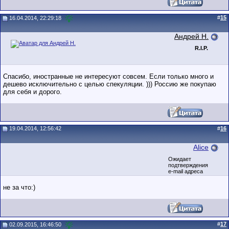
#
15
16.04.2014, 22:29:18
Андрей Н.
R.I.P.
Спасибо, иностранные не интересуют совсем. Если только много и
дешево исключительно с целью спекуляции. ))) Россию же покупаю
для себя и дорого.
19.04.2014, 12:56:42
#
16
Alice
Ожидает
подтверждения
e-mail адреса
не за что:)
#
17
02.09.2015, 16:46:50