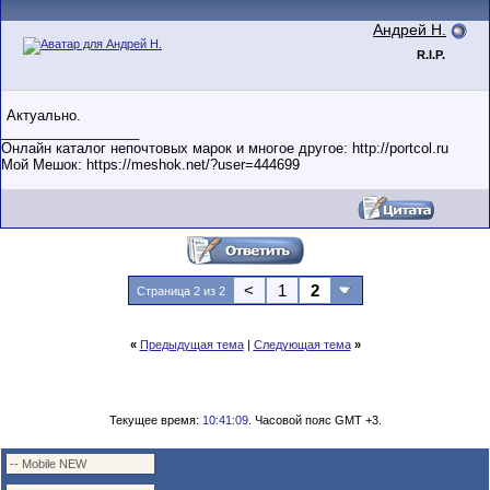
Андрей Н.
R.I.P.
Актуально.
__________________
Онлайн каталог непочтовых марок и многое другое: http://portcol.ru
Мой Мешок: https://meshok.net/?user=444699
<
1
2
Страница 2 из 2
«
Предыдущая тема
|
Следующая тема
»
Текущее время:
10:41:09
. Часовой пояс GMT +3.