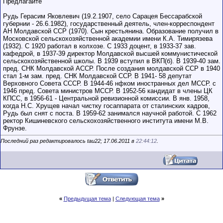
Предлагайте
Рудь Герасим Яковлевич (19.2.1907, село Сарацея Бессарабской
губернии - 26.6.1982), государственный деятель, член-корреспондент
АН Молдавской ССР (1970). Сын крестьянина. Образование получил в
Московской сельскохозяйственной академии имени К.А. Тимирязева
(1932). С 1920 работал в колхозе. С 1933 доцент, в 1933-37 зав.
кафедрой, в 1937-39 директор Молдавской высшей коммунистической
сельскохозяйственной школы. В 1939 вступил в ВКП(б). В 1939-40 зам.
пред. СНК Молдавской АССР. После создания молдавской ССР в 1940
стал 1-м зам. пред. СНК Молдавской ССР. В 1941- 58 депутат
Верховного Совета СССР. В 1944-46 нфком иностранных дел МССР. с
1946 пред. Совета министров МССР. В 1952-56 кандидат в члены ЦК
КПСС, в 1956-61 - Центральной ревизионной комиссии. В янв. 1958,
когда Н.С. Хрущев начал чистку госаппарата от сталинских кадров,
Рудь был снят с поста. В 1959-62 занимался научной работой. С 1962
ректор Кишиневского сельскохозяйственного института имени М.В.
Фрунзе.
Последний раз редактировалось tau22; 17.06.2011 в
22:44:12
.
«
Предыдущая тема
|
Следующая тема
»