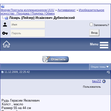
Форум Портала коллекционеров UUU
Антиквариат
Изобразительное
>
>
искусство : Продажа / Покупка / Обмен
Ла́зарь (Лейзер) Исаа́кович Дубино́вский

Запомнить?

Menu
Опции темы
11.12.2009, 22:25:42
#
1
tau22
Пользователь
Рудь Герасим Яковлевич
Холст , масло
Размер 55 на 44 см