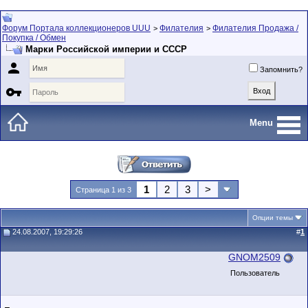
Форум Портала коллекционеров UUU
Филателия
Филателия Продажа /
>
>
Покупка / Обмен
Марки Российской империи и СССР

Запомнить?

Menu
1
2
3
>
Страница 1 из 3
Опции темы
24.08.2007, 19:29:26
#
1
GNOM2509
Пользователь