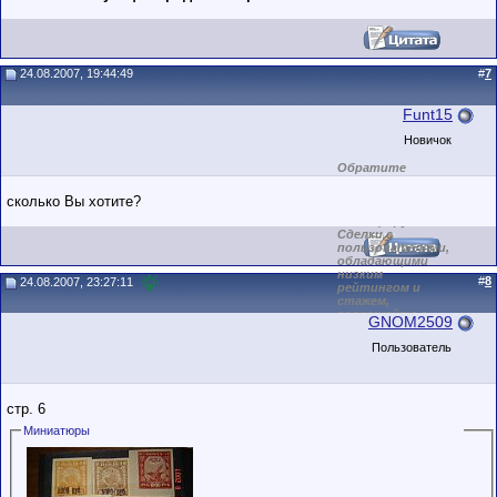
24.08.2007, 19:44:49
#
7
Funt15
Новичок
Обратите
внимание на
маленький стаж
сколько Вы хотите?
пользователя на
этом форуме.
Сделки с
пользователями,
обладающими
низким
#
8
24.08.2007, 23:27:11
рейтингом и
стажем,
совершайте с
GNOM2509
осторожностью!
Пользователь
стр. 6
Миниатюры