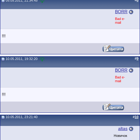
#
8
05.05.2011, 21:34:45
BORR
Bad e-
mail
!!!
#
9
10.05.2011, 19:32:20
BORR
Bad e-
mail
!!!
10.05.2011, 23:21:40
#
10
altas
Новичок