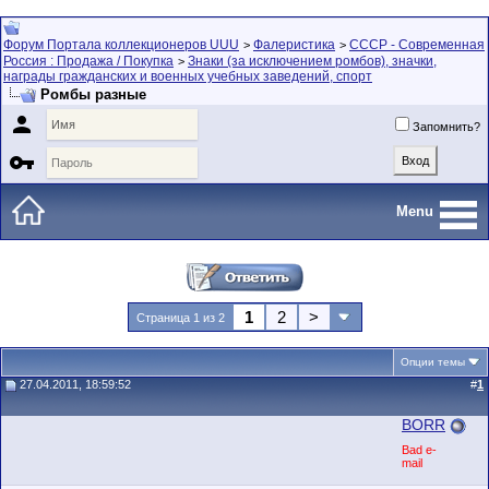
Форум Портала коллекционеров UUU
Фалеристика
СССР - Современная
>
>
Россия : Продажа / Покупка
Знаки (за исключением ромбов), значки,
>
награды гражданских и военных учебных заведений, спорт
Ромбы разные

Запомнить?

Menu
1
2
>
Страница 1 из 2
Опции темы
27.04.2011, 18:59:52
#
1
BORR
Bad e-
mail