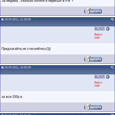
За медика , сколько хотите и пересыл в РФ ?
#
6
29.04.2011, 21:20:58
BORR
Bad e-
mail
Предлагайте,не стесняйтесь!)))
#
7
30.04.2011, 10:55:09
BORR
Bad e-
mail
за все-150у.е.