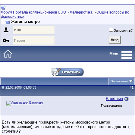
Форум Портала коллекционеров UUU
Фалеристика
Общие вопросы по
>
>
фалеристике
Жетоны метро

Запомнить?

Menu
Опции темы
22.02.2008, 09:08:33
#
1
Васяныч
Пользователь
Есть ли желающие приобрести жетоны московского метро
(металлические), имевшие хождение в 90-х гг. прошлого, двадцатого,
столетия?