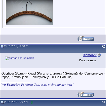
22.01.2015, 11:58:25
#
2
Bismarck
Пользователь
Gebrüder (братья) Riegel (Ригель- фамилия) Swinemünde (Свинемюнде -
город - Świnoujście- Свиноуйсьце - ныне Польша)
__________________
"Wir Deutschen Fürchten Gott, sonst nichts auf der Welt"
#
3
22.01.2015, 12:27:28