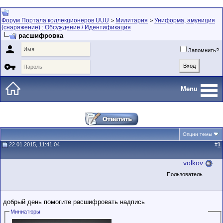
Форум Портала коллекционеров UUU
Милитария
Униформа, амуниция
>
>
(снаряжение) : Обсуждение / Идентификация
расшифровка

Запомнить?

Menu
Опции темы
22.01.2015, 11:41:04
#
1
volkov
Пользователь
добрый день помогите расшифровать надпись
Миниатюры