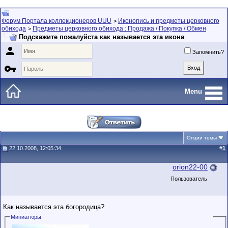
Форум Портала коллекционеров UUU
Иконопись и предметы церковного
>
обихода
Предметы церковного обихода : Продажа / Покупка / Обмен
>
Подскажите пожалуйста как называется эта икона

Запомнить?

Menu
Опции темы
22.10.2008, 12:05:34
#
1
orion22-00
Пользователь
Как называется эта богородица?
Миниатюры