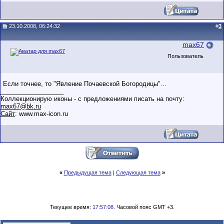
23.10.2008, 06:24:32
#
3
max67
Пользователь
Если точнее, то "Явление Почаевской Богородицы"...
__________________
Коллекционирую иконы - с предложениями писать на почту:
max67@bk.ru
Сайт
: www.mах-icоn.ru
«
Предыдущая тема
|
Следующая тема
»
Текущее время:
17:57:08
. Часовой пояс GMT +3.