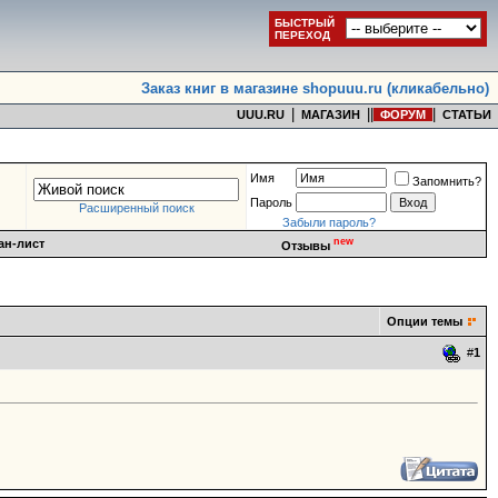
БЫСТРЫЙ
ПЕРЕХОД
Заказ книг в магазине shopuuu.ru (кликабельно)
|
|
|
|
UUU.RU
МАГАЗИН
ФОРУМ
СТАТЬИ
Имя
Запомнить?
Пароль
Расширенный поиск
Забыли пароль?
new
ан-лист
Отзывы
Опции темы
#
1