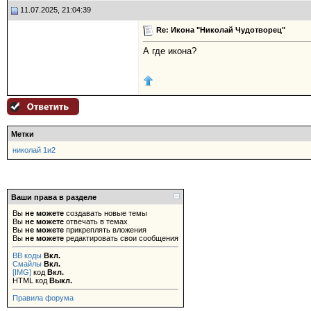
11.07.2025, 21:04:39
Re: Икона "Николай Чудотворец"
А где икона?
Метки
николай 1и2
Ваши права в разделе
Вы
не можете
создавать новые темы
Вы
не можете
отвечать в темах
Вы
не можете
прикреплять вложения
Вы
не можете
редактировать свои сообщения
BB коды
Вкл.
Смайлы
Вкл.
[IMG]
код
Вкл.
HTML код
Выкл.
Правила форума