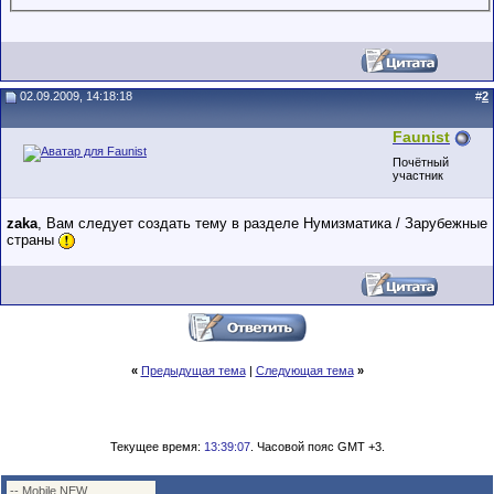
02.09.2009, 14:18:18
#
2
Faunist
Почётный
участник
zaka
, Вам следует создать тему в разделе Нумизматика / Зарубежные
страны
«
Предыдущая тема
|
Следующая тема
»
Текущее время:
13:39:07
. Часовой пояс GMT +3.