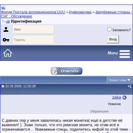
Форум Портала коллекционеров UUU
Нумизматика
Зарубежные страны -
>
>
СНГ : Обсуждение
Идентификация

Запомнить?

Menu
Опции темы
02.09.2009, 11:50:28
#
1
zaka
Новичок
Обратите
внимание на
маленький стаж
С давних пор у меня завалялась некая монетка( ещё в детстве её
пользователя на
выменял! ). Знаю только, что это римская монета, но этим всё и
этом форуме.
ограничивается... Уважаемые спецы, поделитесь инфой по этой теме -
Сделки с
пользователями,