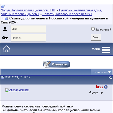
Форум Портала коллекционеров UUU
Аукционы, антикварные дома,
>
салоны и галереи, дилеры
Новости, каталоги и пресс-релизы
>
Самые дорогие монеты Российской империи на аукционе в
Сша 2024 г

Запомнить?

Menu
Опции темы
22.05.2024, 01:12:17
#
1
krot
Модератор
Монеты очень серьезные, очередной мой эпик
Вы должны знать если вы истинный коллекционер наити можно