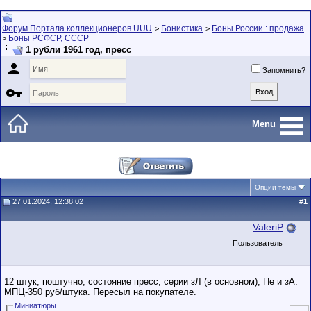
Форум Портала коллекционеров UUU
Бонистика
Боны России : продажа
>
>
Боны РСФСР, СССР
>
1 рубли 1961 год, пресс

Запомнить?

Menu
Опции темы
27.01.2024, 12:38:02
#
1
ValeriP
Пользователь
12 штук, поштучно, состояние пресс, серии зЛ (в основном), Пе и зА.
МПЦ-350 руб/штука. Пересыл на покупателе.
Миниатюры