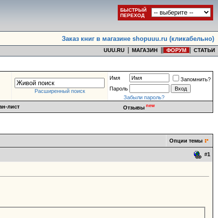
БЫСТРЫЙ
ПЕРЕХОД
Заказ книг в магазине shopuuu.ru (кликабельно)
|
|
|
|
UUU.RU
МАГАЗИН
ФОРУМ
СТАТЬИ
Имя
Запомнить?
Пароль
Расширенный поиск
Забыли пароль?
new
ан-лист
Отзывы
Опции темы
#
1