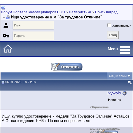
Форум Портала коллекционеров UUU
Фалеристика
Поиск наград
>
>
Ищу удостоверение к м."За трудовое Отличие"

Запомнить?

Menu
Опции темы
06.01.2026, 18:21:18
#
1
Nywolo
Новичок
Обратите
внимание на
маленький стаж
Ищу, куплю удостоверение к медали "За Трудовое Отличие" Асташов
пользователя на
А.Ф. награждение 1966 г. По всем вопросам в лс.
этом форуме.
Сделки с
пользователями,
обладающими