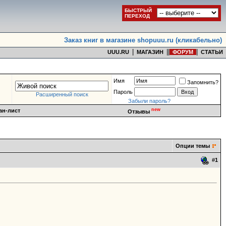
БЫСТРЫЙ
ПЕРЕХОД
Заказ книг в магазине shopuuu.ru (кликабельно)
|
|
|
|
UUU.RU
МАГАЗИН
ФОРУМ
СТАТЬИ
Имя
Запомнить?
Пароль
Расширенный поиск
Забыли пароль?
new
ан-лист
Отзывы
Опции темы
#
1