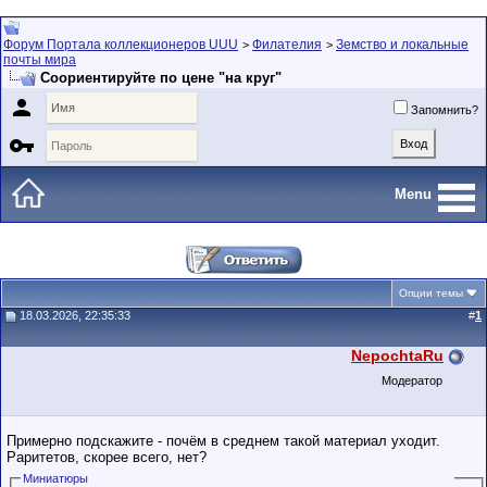
Форум Портала коллекционеров UUU
Филателия
Земство и локальные
>
>
почты мира
Соориентируйте по цене "на круг"

Запомнить?

Menu
Опции темы
18.03.2026, 22:35:33
#
1
NepochtaRu
Модератор
Примерно подскажите - почём в среднем такой материал уходит.
Раритетов, скорее всего, нет?
Миниатюры