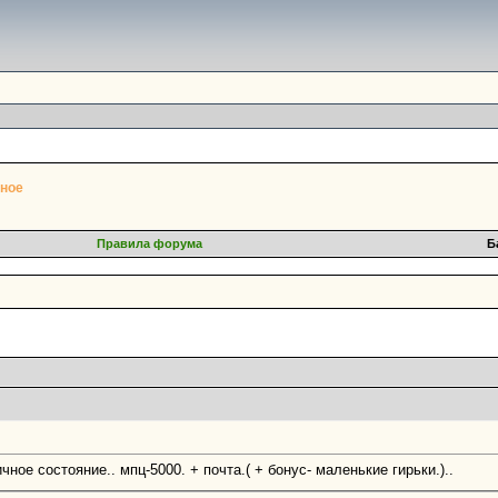
ное
Правила форума
Б
чное состояние.. мпц-5000. + почта.( + бонус- маленькие гирьки.)..