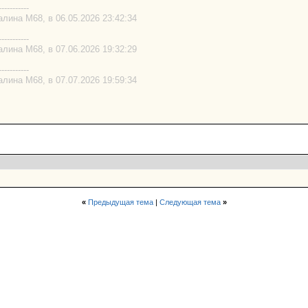
-----------
лина М68, в 06.05.2026 23:42:34
-----------
лина М68, в 07.06.2026 19:32:29
-----------
лина М68, в 07.07.2026 19:59:34
«
Предыдущая тема
|
Следующая тема
»