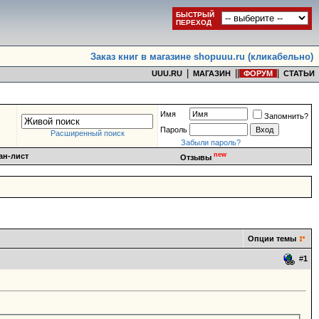
БЫСТРЫЙ
ПЕРЕХОД
Заказ книг в магазине shopuuu.ru (кликабельно)
|
|
|
|
UUU.RU
МАГАЗИН
ФОРУМ
СТАТЬИ
Имя
Запомнить?
Пароль
Расширенный поиск
Забыли пароль?
new
ан-лист
Отзывы
Опции темы
#
1