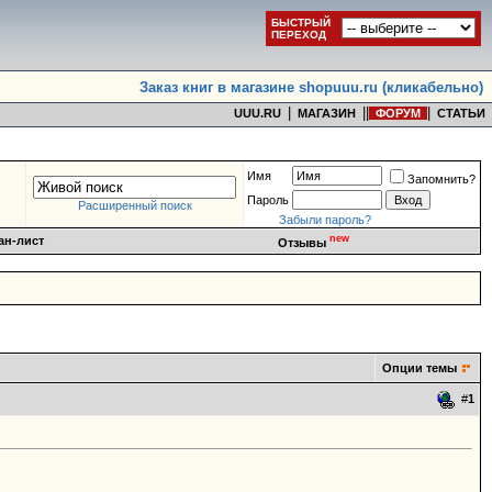
БЫСТРЫЙ
ПЕРЕХОД
Заказ книг в магазине shopuuu.ru (кликабельно)
|
|
|
|
UUU.RU
МАГАЗИН
ФОРУМ
СТАТЬИ
Имя
Запомнить?
Пароль
Расширенный поиск
Забыли пароль?
new
ан-лист
Отзывы
Опции темы
#
1