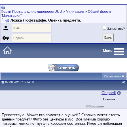
Форум Портала коллекционеров UUU
Милитария
Общий форум
>
>
"Милитария"
Ложка Люфтваффе. Оценка предмета.

Запомнить?

Menu
Опции темы
07.06.2026, 10:14:00
#
1
Chipsell
Новичок
Обратите
внимание на
маленький стаж
Приветствую! Может кто поможет с оценкой? Сколько может стоить
пользователя на
данный предмет? Фото без цензуры в л/с. Все клейма хорошо
этом форуме.
читаемы, ложка не гнутая в хорошем состоянии. Имеется небольшая
Сделки с
пользователями,