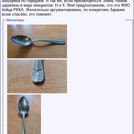
зазубрина по середине. А так же, если присмотреться, очень тонкие
обладающими
царапины в виде инициалов: Н и Х. Моё предположение, что это ФИО
низким
бойца РККА. Желательно аргументировано, по конкретике.Заранее
рейтингом и
всем спасибо, кто поможет.
стажем,
совершайте с
Миниатюры
осторожностью!