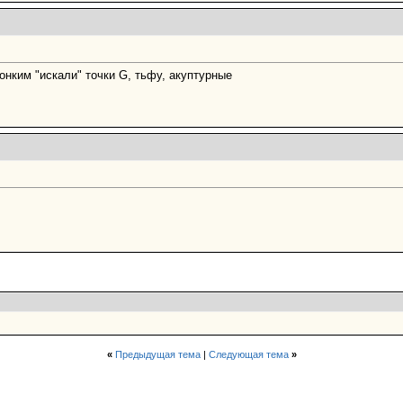
тонким "искали" точки G, тьфу, акуптурные
«
Предыдущая тема
|
Следующая тема
»