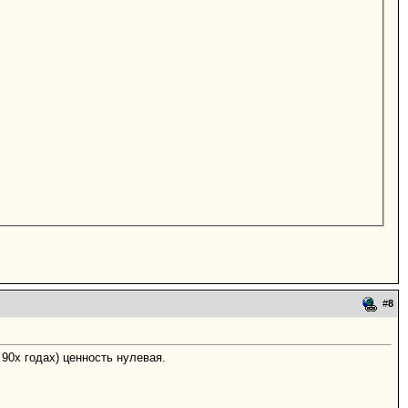
#
8
90х годах) ценность нулевая.