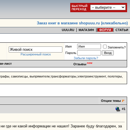
БЫСТРЫЙ
ПЕРЕХОД
Заказ книг в магазине shopuuu.ru (кликабельно)
|
|
|
|
UUU.RU
МАГАЗИН
ФОРУМ
СТАТЬИ
Имя
Запомнить?
Пароль
Расширенный поиск
Забыли пароль?
new
ан-лист
Отзывы
ографы, самописцы, выпрямители,трансформаторы,электроинструмент, полотеры,
Опции темы
#
1
ни где ни какой информации не нашел! Заранее буду благодарен, за