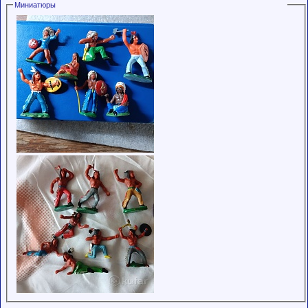
Миниатюры
обладающими
низким
рейтингом и
стажем,
совершайте с
осторожностью!