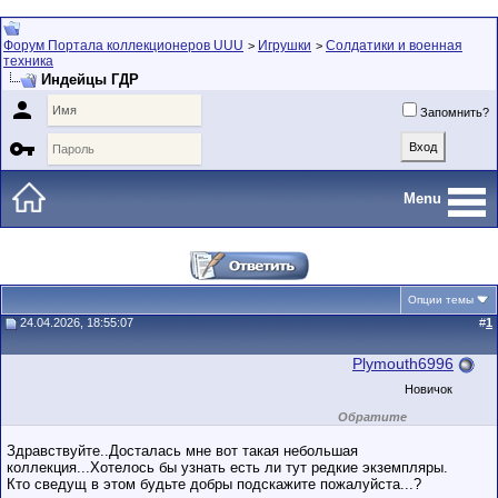
Форум Портала коллекционеров UUU
Игрушки
Солдатики и военная
>
>
техника
Индейцы ГДР

Запомнить?

Menu
Опции темы
24.04.2026, 18:55:07
#
1
Plymouth6996
Новичок
Обратите
внимание на
маленький стаж
Здравствуйте..Досталась мне вот такая небольшая
пользователя на
коллекция...Хотелось бы узнать есть ли тут редкие экземпляры.
этом форуме.
Кто сведущ в этом будьте добры подскажите пожалуйста...?
Сделки с
пользователями,