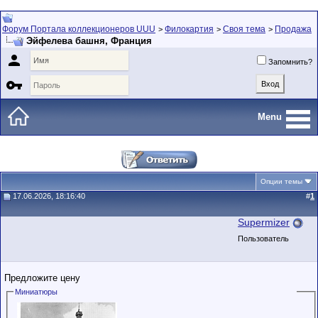
Форум Портала коллекционеров UUU
Филокартия
Своя тема
Продажа
>
>
>
Эйфелева башня, Франция

Запомнить?

Menu
Опции темы
17.06.2026, 18:16:40
#
1
Supermizer
Пользователь
Предложите цену
Миниатюры