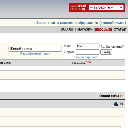
БЫСТРЫЙ
ПЕРЕХОД
Заказ книг в магазине shopuuu.ru (кликабельно)
|
|
|
|
UUU.RU
МАГАЗИН
ФОРУМ
СТАТЬИ
Имя
Запомнить?
Пароль
Расширенный поиск
Забыли пароль?
new
ан-лист
Отзывы
Опции темы
#
1