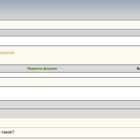
еология
Правила форума
Б
о такое?