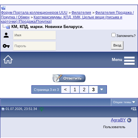
Форум Портала коллекционеров UUU
Филателия
Филателия Продажа /
>
>
Покупка / Обмен
Картмаксимумы, КПД, ХМК, Целые вещи (письма и
>
карточки) [Продажа/Покупка]
КМ, КПД, марки. Новинки Беларуси.

Запомнить?

Menu
<
1
2
3
Страница 3 из 3
Опции темы
#
21
01.07.2026, 23:51:34
AgraBY
Пользователь