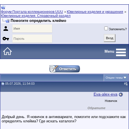
Форум Портала коллекционеров UUU
Ювелирные изделия и украшения
>
>
Ювелирные изделия. Справочный раздел
Помогите определить клеймо

Запомнить?

Menu
Опции темы
05.07.2026, 11:54:03
#
1
Eva-alex-eva
Новичок
Обратите
внимание на
маленький стаж
Добрый день. Я новичок в антиквариате, помогите или подскажите как
пользователя на
определять клейма? Где искать каталоги?
этом форуме.
Сделки с
пользователями,