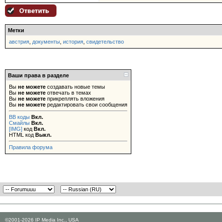
Метки
австрия
,
документы
,
история
,
свидетельство
Ваши права в разделе
Вы
не можете
создавать новые темы
Вы
не можете
отвечать в темах
Вы
не можете
прикреплять вложения
Вы
не можете
редактировать свои сообщения
BB коды
Вкл.
Смайлы
Вкл.
[IMG]
код
Вкл.
HTML код
Выкл.
Правила форума
©2001-2026 IP Media Inc., USA