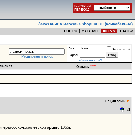
БЫСТРЫЙ
ПЕРЕХОД
Заказ книг в магазине shopuuu.ru (кликабельно)
|
|
|
|
UUU.RU
МАГАЗИН
ФОРУМ
СТАТЬИ
Имя
Запомнить?
Пароль
Расширенный поиск
Забыли пароль?
new
ан-лист
Отзывы
Опции темы
#
1
ператорско-королевской армии. 1866г.