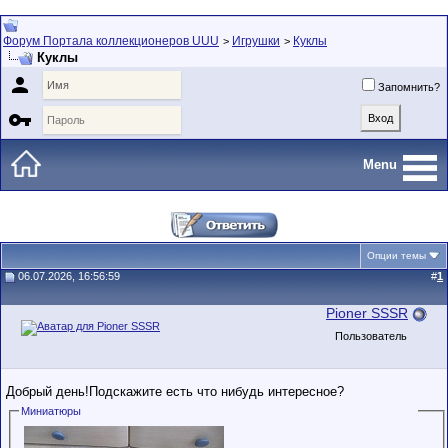
Форум Портала коллекционеров UUU
Игрушки
Куклы
>
>
Куклы

Запомнить?

Menu
Опции темы
06.07.2026, 16:56:59
#
1
Pioner SSSR
Пользователь
Добрый день!Подскажите есть что нибудь интересное?
Миниатюры