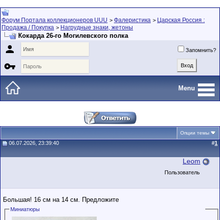
Форум Портала коллекционеров UUU
Фалеристика
Царская Россия :
>
>
Продажа / Покупка
Нагрудные знаки, жетоны
>
Кокарда 26-го Могилевского полка

Запомнить?

Menu
Опции темы
06.07.2026, 23:39:40
#
1
Leom
Пользователь
Большая! 16 см на 14 см. Предложите
Миниатюры