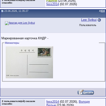
2 пользователя(ей) сказали
Faunist
(23.06.2026),
cпасибо:
fess2014
(02.07.2026)
23.06.2026, 11:35:27
#
434
Lee Syikui
Пользователь
Маркированная карточка КНДР -
Миниатюры
2 пользователя(ей) сказали
fess2014
(02.07.2026),
Володя
cпасибо:
Вельм
(23.06.2026)