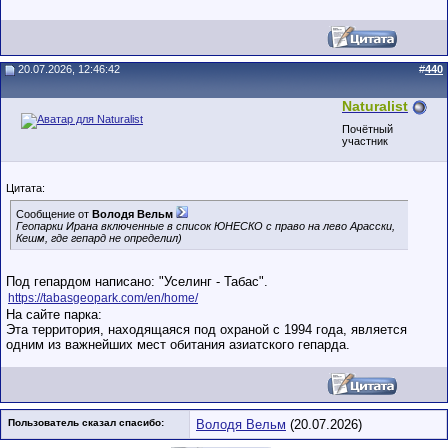
20.07.2026, 12:46:42
#
440
Naturalist
Почётный
участник
Цитата:
Сообщение от
Володя Вельм
Геопарки Ирана включенные в список ЮНЕСКО с право на лево Арасски,
Кешм, где гепард не определил)
Под гепардом написано: "Уселинг - Табас".
https://tabasgeopark.com/en/home/
На сайте парка:
Эта территория, находящаяся под охраной с 1994 года, является
одним из важнейших мест обитания азиатского гепарда.
Пользователь сказал cпасибо:
Володя Вельм
(20.07.2026)