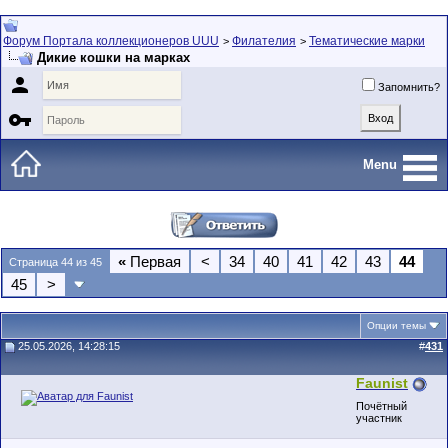
Форум Портала коллекционеров UUU
Филателия
Тематические марки
>
>
Дикие кошки на марках

Запомнить?

Menu
«
Первая
<
34
40
41
42
43
44
Страница 44 из 45
45
>
Опции темы
25.05.2026, 14:28:15
#
431
Faunist
Почётный
участник