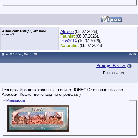
4 пользователя(ей) сказали
Alexice
(08.07.2026),
cпасибо:
Faunist
(08.07.2026),
fess2014
(10.07.2026),
Naturalist
(08.07.2026)
20.07.2026, 09:55:29
#
439
Володя Вельм
Пользователь
Геопарки Ирана включенные в список ЮНЕСКО с право на лево
Арасски, Кешм, где гепард не определил)
Миниатюры