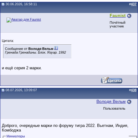
30.06.2026, 16:58:11
#
437
Faunist
Почётный
участник
Цитата:
Сообщение от
Володя Вельм
Гренада Гренадины. Блок. Ягуар. 1992
и ещё серия 2 марки.
08.07.2026, 13:09:07
#
438
Володя Вельм
Пользователь
Доброго, очередные марки по форуму тигра 2022. Вьетнам, Индия,
Комбоджа
Миниатюры