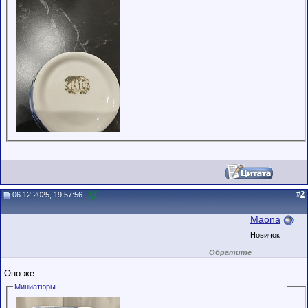
обладающими
низким
рейтингом и
стажем,
совершайте с
осторожностью!
#
2
06.12.2025, 19:57:56
Maona
Новичок
Обратите
внимание на
маленький стаж
Оно же
пользователя на
этом форуме.
Миниатюры
Сделки с
пользователями,