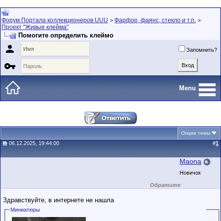
Форум Портала коллекционеров UUU
Фарфор, фаянс, стекло и т.п.
>
>
Проект "Живые клейма"
Помогите определить клеймо

Запомнить?

Menu
Опции темы
06.12.2025, 19:44:00
#
1
Maona
Новичок
Обратите
внимание на
маленький стаж
Здравствуйте, в интернете не нашла
пользователя на
этом форуме.
Миниатюры
Сделки с
пользователями,