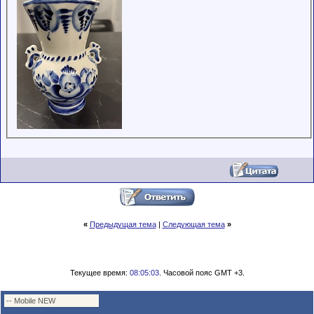
обладающими
низким
рейтингом и
стажем,
совершайте с
осторожностью!
«
Предыдущая тема
|
Следующая тема
»
Текущее время:
08:05:03
. Часовой пояс GMT +3.