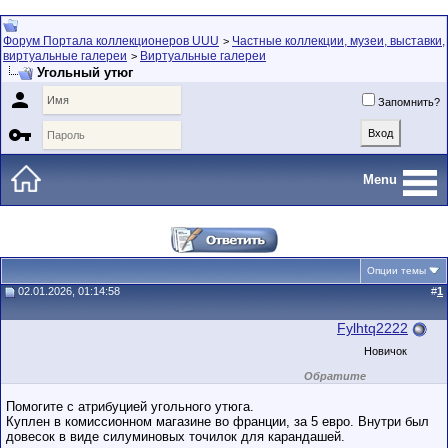
Форум Портала коллекционеров UUU
Частные коллекции, музеи, выставки,
>
виртуальные галереи
Виртуальные галереи
>
Угольный утюг

Запомнить?

Menu
Опции темы
02.01.2026, 01:14:58
#
1
Fylhtq2222
Новичок
Обратите
внимание на
маленький стаж
Помогите с атрибуцией угольного утюга.
пользователя на
Куплен в комиссионном магазине во франции, за 5 евро. Внутри был
этом форуме.
довесок в виде силуминовых точилок для карандашей.
Сделки с