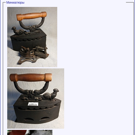
пользователями,
Миниатюры
обладающими
низким
рейтингом и
стажем,
совершайте с
осторожностью!