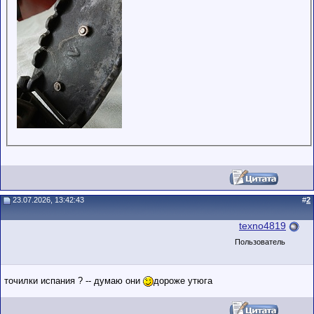
23.07.2026, 13:42:43
#
2
texno4819
Пользователь
точилки испания ? -- думаю они
дороже утюга