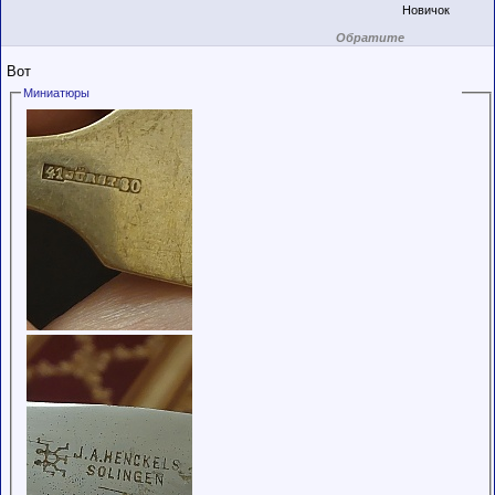
Новичок
Обратите
внимание на
маленький стаж
Вот
пользователя на
этом форуме.
Миниатюры
Сделки с
пользователями,
обладающими
низким
рейтингом и
стажем,
совершайте с
осторожностью!