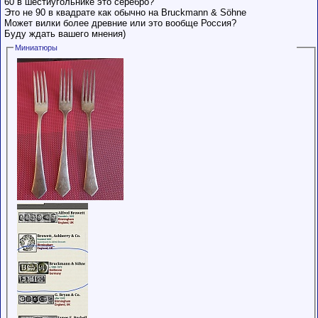
60 в шестиугольнике это серебро?
обладающими
Это не 90 в квадрате как обычно на Bruckmann & Söhne
низким
Может вилки более древние или это вообще Россия?
рейтингом и
Буду ждать вашего мнения)
стажем,
совершайте с
Миниатюры
осторожностью!