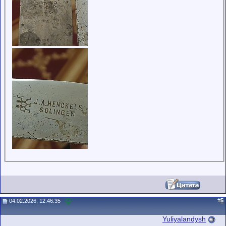
#
5
04.02.2026, 12:46:35
Yuliyalandysh