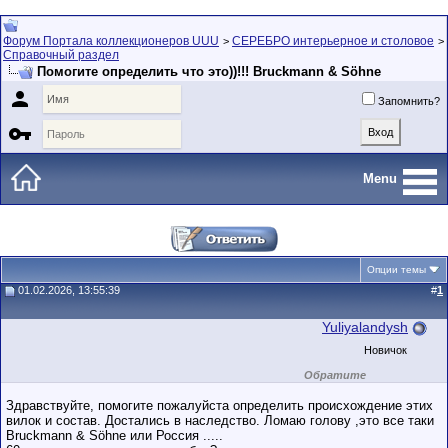
Форум Портала коллекционеров UUU
СЕРЕБРО интерьерное и столовое
>
>
Справочный раздел
Помогите определить что это))!!! Bruckmann & Söhne

Запомнить?

Menu
Опции темы
01.02.2026, 13:55:39
#
1
Yuliyalandysh
Новичок
Обратите
внимание на
маленький стаж
Здравствуйте, помогите пожалуйста определить происхождение этих
пользователя на
вилок и состав. Достались в наследство. Ломаю голову ,это все таки
этом форуме.
Bruckmann & Söhne или Россия .....
Сделки с
пользователями,