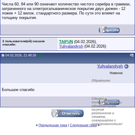
Числа 60, 84 или 90 означают количество чистого серебра в граммах,
затраченного на электрогальваническое покрытие двух дюжен - 12
ложек + 12 вилок, стандартного размера. По сути это влияет на
толщину покрытия.
2 пользователя(ей) сказали
TAIFUN
(04.02.2026),
cпасибо:
Yuliyalandysh
(04.02.2026)
#
8
04.02.2026, 21:48:26
Yuliyalandysh
Новичок
Обратите
внимание на
маленький стаж
Большое спасибо
пользователя на
этом форуме.
Сделки с
пользователями,
обладающими
низким
рейтингом и
стажем,
совершайте с
осторожностью!
«
Предыдущая тема
|
Следующая тема
»