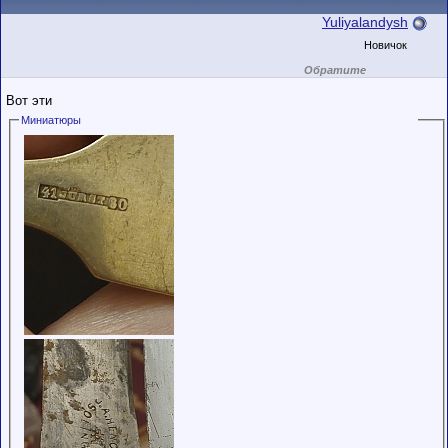
Yuliyalandysh
Новичок
Обратите
внимание на
маленький стаж
Вот эти
пользователя на
этом форуме.
Миниатюры
Сделки с
пользователями,
обладающими
низким
рейтингом и
стажем,
совершайте с
осторожностью!