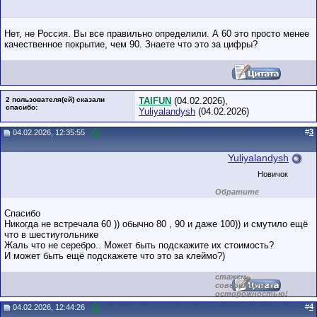
Нет, не Россия. Вы все правильно определили. А 60 это просто менее
качественное покрытие, чем 90. Знаете что это за цифры?
2 пользователя(ей) сказали
TAIFUN
(04.02.2026),
cпасибо:
Yuliyalandysh
(04.02.2026)
#
3
04.02.2026, 12:35:55
Yuliyalandysh
Новичок
Обратите
внимание на
маленький стаж
Спасибо
пользователя на
Никогда не встречала 60 )) обычно 80 , 90 и даже 100)) и смутило ещё
этом форуме.
что в шестиугольнике
Сделки с
пользователями,
Жаль что не серебро.. Может быть подскажите их стоимость?
обладающими
И может быть ещё подскажете что это за клеймо?)
низким
рейтингом и
стажем,
совершайте с
осторожностью!
#
4
04.02.2026, 12:44:26