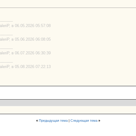
-----------
eriP, в 06.05.2026 05:57:08
-----------
eriP, в 05.06.2026 06:08:05
-----------
eriP, в 06.07.2026 06:30:39
-----------
eriP, в 05.08.2026 07:22:13
«
Предыдущая тема
|
Следующая тема
»