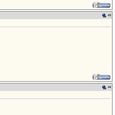
#
3
#
4