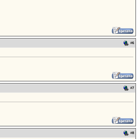
#
6
#
7
#
8