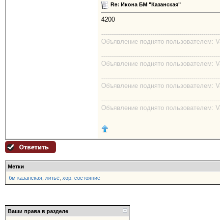
Re: Икона БМ "Казанская"
4200
------------------------------------------------------------
Объявление поднято пользователем: Val
------------------------------------------------------------
Объявление поднято пользователем: Val
------------------------------------------------------------
Объявление поднято пользователем: Val
------------------------------------------------------------
Объявление поднято пользователем: Val
Метки
бм казанская
,
литьё
,
хор. состояние
Ваши права в разделе