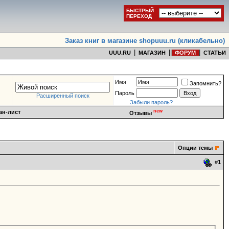
БЫСТРЫЙ
ПЕРЕХОД
Заказ книг в магазине shopuuu.ru (кликабельно)
|
|
|
|
UUU.RU
МАГАЗИН
ФОРУМ
СТАТЬИ
Имя
Запомнить?
Пароль
Расширенный поиск
Забыли пароль?
new
ан-лист
Отзывы
Опции темы
#
1