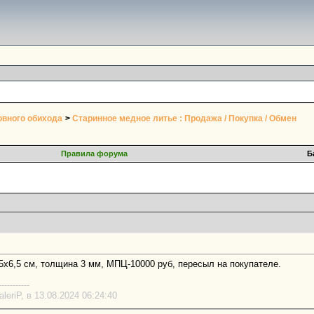
овного обихода
>
Старинное медное литье : Продажа / Покупка / Обмен
Правила форума
Б
,5х6,5 см, толщина 3 мм, МПЦ-10000 руб, пересыл на покупателе.
-----------
eriP, в 13.08.2024 06:24:40