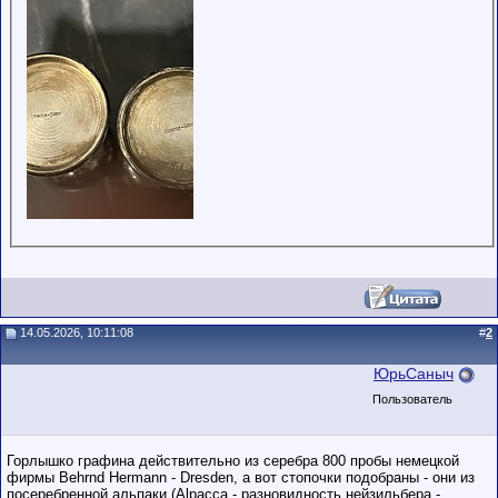
14.05.2026, 10:11:08
#
2
ЮрьСаныч
Пользователь
Горлышко графина действительно из серебра 800 пробы немецкой
фирмы Behrnd Hermann - Dresden, а вот стопочки подобраны - они из
посеребренной альпаки (Alpacca - разновидность нейзильбера -