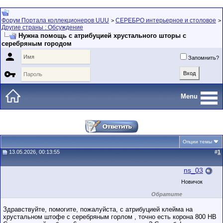
Форум Портала коллекционеров UUU
СЕРЕБРО интерьерное и столовое
>
>
Другие страны : Обсуждение
Нужна помощь с атрибуцией хрустального шторы с
серебряным городом

Запомнить?

Menu
Опции темы
13.05.2026, 00:13:55
#
1
ns_03
Новичок
Обратите
внимание на
маленький стаж
Здравствуйте, помогите, пожалуйста, с атрибуцией клейма на
пользователя на
хрустальном штофе с серебряным горлом , точно есть корона 800 НВ
этом форуме.