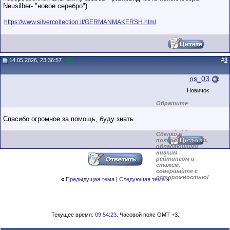
Neusilber- "новое серебро")
https://www.silvercollection.it/GERMANMAKERSH.html
#
3
14.05.2026, 23:36:57
ns_03
Новичок
Обратите
внимание на
маленький стаж
Спасибо огромное за помощь, буду знать
пользователя на
этом форуме.
Сделки с
пользователями,
обладающими
низким
рейтингом и
стажем,
совершайте с
осторожностью!
«
Предыдущая тема
|
Следующая тема
»
Текущее время:
09:54:23
. Часовой пояс GMT +3.