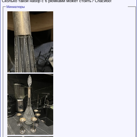
Сколько такой набор с 6 рюмками может стоить? Спасибо!
Сделки с
пользователями,
Миниатюры
обладающими
низким
рейтингом и
стажем,
совершайте с
осторожностью!