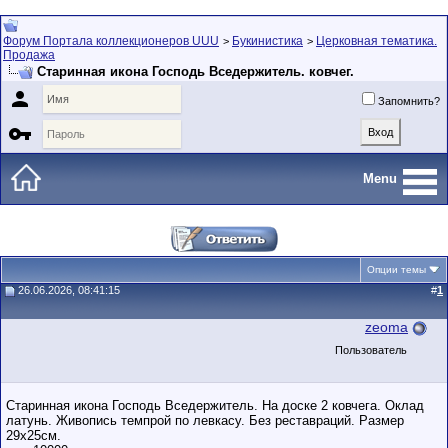
Форум Портала коллекционеров UUU
Букинистика
Церковная тематика.
>
>
Продажа
Старинная икона Господь Вседержитель. ковчег.

Запомнить?

Menu
Опции темы
26.06.2026, 08:41:15
#
1
zeoma
Пользователь
Старинная икона Господь Вседержитель. На доске 2 ковчега. Оклад
латунь. Живопись темпрой по левкасу. Без реставраций. Размер
29х25см.