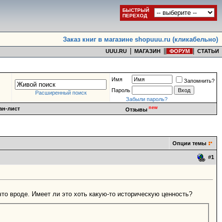
БЫСТРЫЙ
ПЕРЕХОД
Заказ книг в магазине shopuuu.ru (кликабельно)
|
|
|
|
UUU.RU
МАГАЗИН
ФОРУМ
СТАТЬИ
Имя
Запомнить?
Пароль
Расширенный поиск
Забыли пароль?
new
ан-лист
Отзывы
Опции темы
#
1
то вроде. Имеет ли это хоть какую-то историческую ценность?