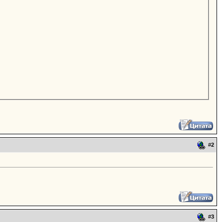
#
2
#
3