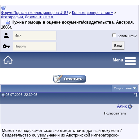
Форум Портала коллекционеров UUU
Коллекционирование +
>
>
Фотографии, Документы и т.п.
Нужна помощь в оценке документа/свидетельства. Австрия.
1866г.

Запомнить?

Menu
Опции темы
05.07.2026, 22:39:05
#
1
Алик
Пользователь
Может кто подскажет сколько может стоить данный документ?
Свидетельство об увольнении из Австрийской императорско-