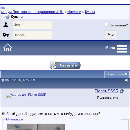
Форум Портала коллекционеров UUU
Игрушки
Куклы
>
>
Куклы

Запомнить?

Menu
Опции темы
06.07.2026, 16:56:59
#
1
Pioner SSSR
Пользователь
Добрый день!Подскажите есть что нибудь интересное?
Миниатюры