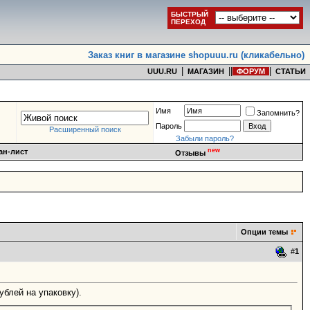
БЫСТРЫЙ
ПЕРЕХОД
Заказ книг в магазине shopuuu.ru (кликабельно)
|
|
|
|
UUU.RU
МАГАЗИН
ФОРУМ
СТАТЬИ
Имя
Запомнить?
Пароль
Расширенный поиск
Забыли пароль?
new
ан-лист
Отзывы
Опции темы
#
1
блей на упаковку).