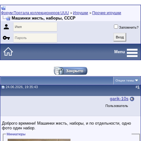
Форум Портала коллекционеров UUU
Игрушки
Прочие игрушки
>
>
Машинки жесть, наборы, СССР

Запомнить?

Menu
Опции темы
24.06.2026, 19:35:43
#
1
garik-10s
Пользователь
Доброго времени! Машинки жесть, наборы, и по отдельности, одно
фото один набор.
Миниатюры