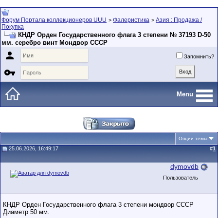
Форум Портала коллекционеров UUU
Фалеристика
Азия : Продажа /
>
>
Покупка
КНДР Орден Государственного флага 3 степени № 37193 D-50
мм. серебро винт Мондвор СССР

Запомнить?

Menu
Опции темы
25.06.2026, 16:49:17
#
1
dymovdb
Пользователь
КНДР Орден Государственного флага 3 степени мондвор СССР
Диаметр 50 мм.