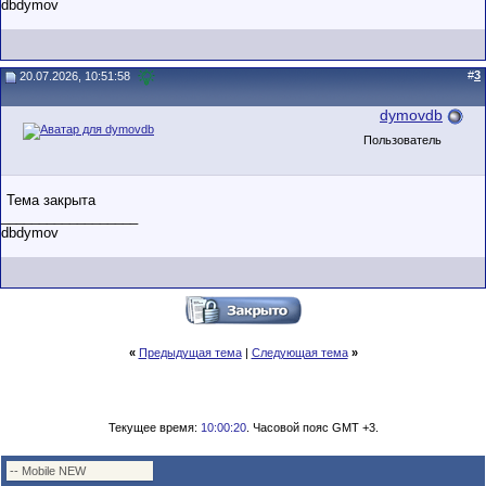
dbdymov
#
3
20.07.2026, 10:51:58
dymovdb
Пользователь
Тема закрыта
__________________
dbdymov
«
Предыдущая тема
|
Следующая тема
»
Текущее время:
10:00:20
. Часовой пояс GMT +3.