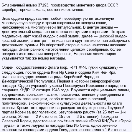
5-ти значный номер 37193, производство монетного двора СССР,
серебро, горячая эмаль, состояние отличное.
Знак ордена представляет собой перевёрнутую пятиконечную
многолучевую звезду с тремя шариками на каждом конце,
наложенную на многолучевой пятиугольник. В центре звезды —
десятиугольный медальон со слегка вогнутыми сторонами. По краю
медальона идёт узкий ободок синей эмали, далее — широкий ободок
красной эмали, в центре — вписанная в круг пятиконечная звёздочка с
двуграными лучами. На оборотной стороне знака нанесены название
награды. Знаки раннего изготовления целиком серебряные, более
позднего изготовления посеребренные, На ранних экземплярах
указывается так же номер награды.
Орден Государственного флага (кор. 국기 훈장, гукки хунджанъ) —
следующая, после ордена Ким Ир Сена и ордена Ким Чен Ира,
высшая государственная награда Корейской Народно-
Демократической Республики. Первая в истории северокорейская
награда. Орден учреждён указом Президиума Верховного народного
собрания КНДР 12 октября 1948 года. Вручается официальным лицам,
трудящимся, воинским частям, правительственным учреждениям и
различным организациям, особо отличившимся в военной,
политической, экономической и культурной деятельности на благо
страны. Кроме того, орденом награждаются функционеры Трудовой
партии Кореи за долголетнюю, безупречную работу (за 25 лет — 1-й
степени, 20 лет — 2-й степени, 15 лет — 3-й степени). Граждане
Северной Кореи, удостоенные почётных званий «Герой КНДР» и «Герой
Труда», а также лауреаты награды Ким Ир Сена, одновременно
становятся кавалерами ордена Государственного флага 1-й степени.