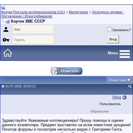
Форум Портала коллекционеров UUU
Милитария
Холодное оружие :
>
>
Обсуждение / Идентификация
Кортик ВВС СССР

Запомнить?

Menu
Опции темы
01.07.2026, 10:53:12
#
1
Vitys
Пользователь
Обратите
внимание на
маленький стаж
Здравствуйте Уважаемые коллекционеры! Прошу помощи в оценке
пользователя на
данного экземпляра. Предмет выставлен на всем известном аукционе!
этом форуме.
Почитав форумы и посмотрев несколько видио с Григорием Гонта,
Сделки с
пользователями,