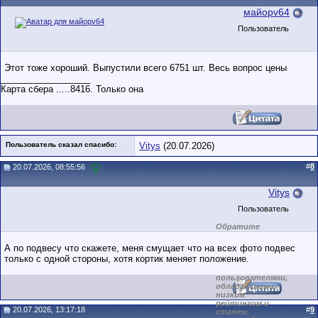
майорv64
Пользователь
Этот тоже хороший. Выпустили всего 6751 шт. Весь вопрос цены
__________________
Карта сбера .....8416. Только она
Пользователь сказал cпасибо:
Vitys
(20.07.2026)
#
8
20.07.2026, 08:55:56
Vitys
Пользователь
Обратите
внимание на
маленький стаж
А по подвесу что скажете, меня смущает что на всех фото подвес
пользователя на
только с одной стороны, хотя кортик меняет положение.
этом форуме.
Сделки с
пользователями,
обладающими
низким
рейтингом и
20.07.2026, 13:17:18
#
9
стажем,