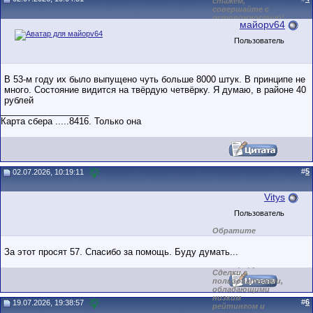
стажем,
совершайте с
осторожностью!
майорv64
Пользователь
В 53-м году их было выпущено чуть больше 8000 штук. В принципе не
много. Состояние видится на твёрдую четвёрку. Я думаю, в районе 40
рублей
__________________
Карта сбера .....8416. Только она
#
5
02.07.2026, 10:19:11
Vitys
Пользователь
Обратите
внимание на
маленький стаж
За этот просят 57. Спасибо за помощь. Буду думать...
пользователя на
этом форуме.
Сделки с
пользователями,
обладающими
низким
#
6
19.07.2026, 19:38:57
рейтингом и