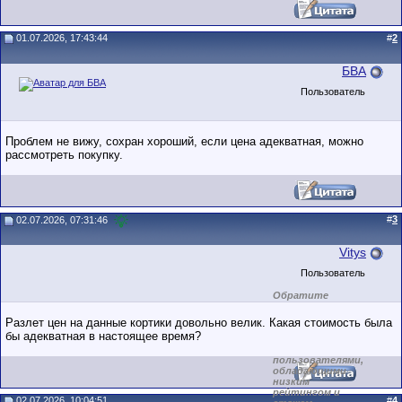
01.07.2026, 17:43:44
#
2
БВА
Пользователь
Проблем не вижу, сохран хороший, если цена адекватная, можно
рассмотреть покупку.
#
3
02.07.2026, 07:31:46
Vitys
Пользователь
Обратите
внимание на
маленький стаж
Разлет цен на данные кортики довольно велик. Какая стоимость была
пользователя на
бы адекватная в настоящее время?
этом форуме.
Сделки с
пользователями,
обладающими
низким
рейтингом и
02.07.2026, 10:04:51
#
4