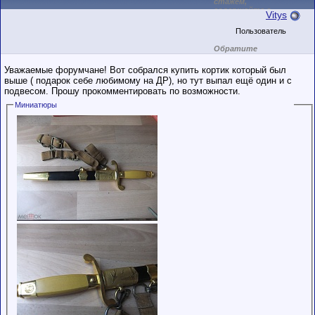
стажем,
совершайте с
Vitys
осторожностью!
Пользователь
Обратите
внимание на
маленький стаж
Уважаемые форумчане! Вот собрался купить кортик который был
пользователя на
выше ( подарок себе любимому на ДР), но тут выпал ещё один и с
этом форуме.
подвесом. Прошу прокомментировать по возможности.
Сделки с
пользователями,
Миниатюры
обладающими
низким
рейтингом и
стажем,
совершайте с
осторожностью!