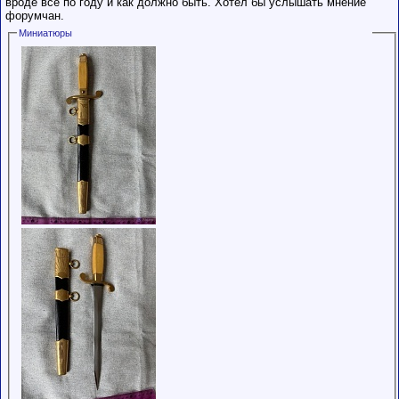
вроде все по году и как должно быть. Хотел бы услышать мнение
обладающими
форумчан.
низким
рейтингом и
Миниатюры
стажем,
совершайте с
осторожностью!