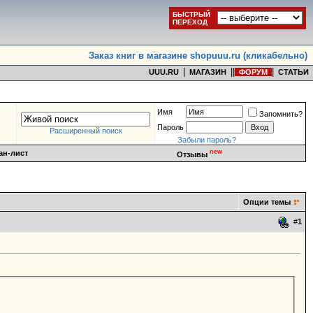
БЫСТРЫЙ
ПЕРЕХОД
Заказ книг в магазине shopuuu.ru (кликабельно)
|
|
|
|
UUU.RU
МАГАЗИН
ФОРУМ
СТАТЬИ
Имя
Запомнить?
Пароль
Расширенный поиск
Забыли пароль?
new
ан-лист
Отзывы
Опции темы
#
1