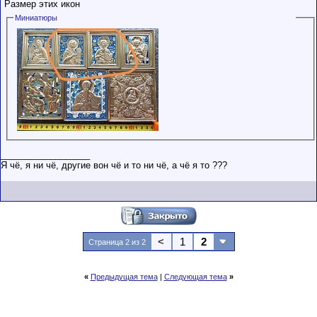
Размер этих икон
Миниатюры
__________________
Я чё, я ни чё, другие вон чё и то ни чё, а чё я то ???
<
1
2
Страница 2 из 2
«
Предыдущая тема
|
Следующая тема
»