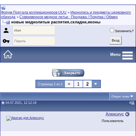
Форум Портала коллекционеров UUU
Иконопись и предметы церковного
>
обихода
Современное медное литье : Продажа / Покупка / Обмен
>
новые меднолитые распятия,складни,иконы

Запомнить?

Menu
<
1
2
Страница 2 из 2
Опции темы
04.07.2021, 12:12:19
#
11
Алексиус
Пользователь