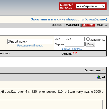
БЫСТРЫЙ
ПЕРЕХОД
Заказ книг в магазине shopuuu.ru (кликабельно)
|
|
|
|
UUU.RU
МАГАЗИН
ФОРУМ
СТАТЬИ
Имя
Запомнить?
Пароль
Расширенный поиск
Забыли пароль?
new
ан-лист
Отзывы
Опции темы
#
1
 вес.Карточек 4 кг 720 гр,конвертов 810 гр.Если кому нужно 3000 р