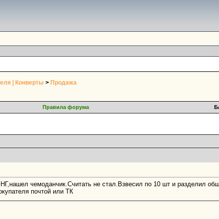
еля | Конверты
>
Продажа
Правила форума
Б
НГ,нашел чемоданчик.Считать не стал.Взвесил по 10 шт и разделил общий
окупателя почтой или ТК