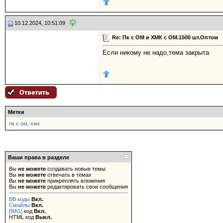
10.12.2024, 10:51:09
Re: Пк с ОМ и ХМК с ОМ.1500 шт.Оптом
Если никому не надо,тема закрыта
Метки
пк с ом
,
хмк
Ваши права в разделе
Вы
не можете
создавать новые темы
Вы
не можете
отвечать в темах
Вы
не можете
прикреплять вложения
Вы
не можете
редактировать свои сообщения
BB коды
Вкл.
Смайлы
Вкл.
[IMG]
код
Вкл.
HTML код
Выкл.