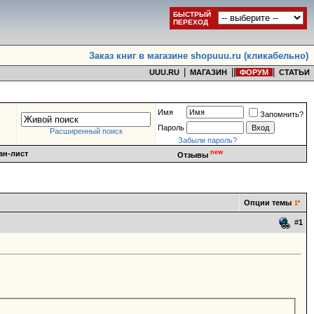
БЫСТРЫЙ
ПЕРЕХОД
Заказ книг в магазине shopuuu.ru (кликабельно)
|
|
|
|
UUU.RU
МАГАЗИН
ФОРУМ
СТАТЬИ
Имя
Запомнить?
Пароль
Расширенный поиск
Забыли пароль?
new
ан-лист
Отзывы
Опции темы
#
1