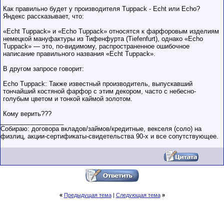
Как правильно будет у производителя Tuppack - Echt или Echo?
Яндекс рассказывает, что:
«Echt Tuppack» и «Echo Tuppack» относятся к фарфоровым изделиям
немецкой мануфактуры из Тифенфурта (Tiefenfurt), однако «Echo
Tuppack» — это, по-видимому, распространенное ошибочное
написание правильного названия «Echt Tuppack».
В другом запросе говорит:
Echo Tuppack: Также известный производитель, выпускавший
тончайший костяной фарфор с этим декором, часто с небесно-
голубым цветом и тонкой каймой золотом.
Кому верить???
__________________
Собираю: договора вкладов/займов/кредитные, векселя (соло) на
физлиц, акции-сертификаты-свидетельства 90-х и все сопутствующее.
«
Предыдущая тема
|
Следующая тема
»