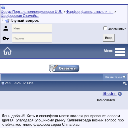
Форум Портала коллекционеров UUU
Фарфор, фаянс, стекло и т.п.
>
>
Фарфоровая Скамейка
Глупый вопрос

Запомнить?

Menu
Опции темы
24.01.2026, 12:14:00
#
1
Shedrin
Пользователь
День добрый! Хоть и специфика моего коллекционирования совсем
другая, благодаря блошиному рынку Калининграда возник вопрос про
клейма костяного фарфора серии China blau.