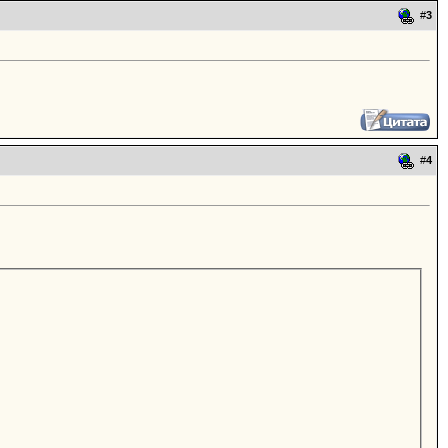
#
3
#
4