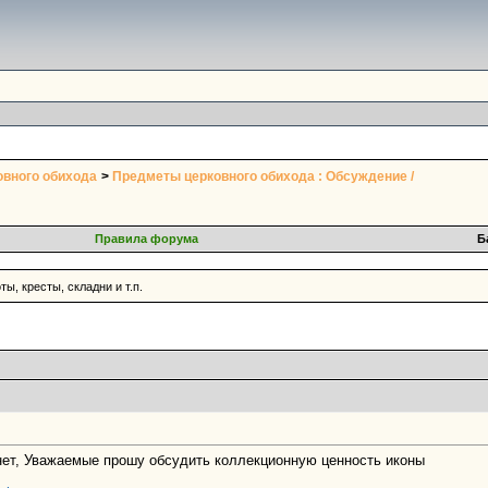
овного обихода
>
Предметы церковного обихода : Обсуждение /
Правила форума
Б
ты, кресты, складни и т.п.
 нет, Уважаемые прошу обсудить коллекционную ценность иконы