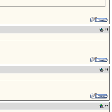
#
5
#
6
#
7