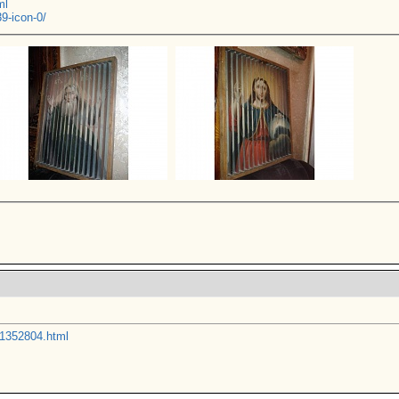
ml
39-icon-0/
/1352804.html