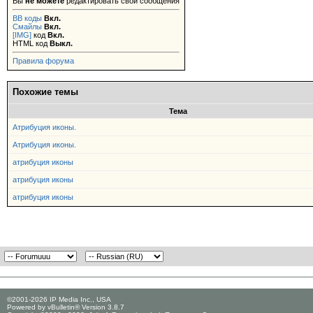
Вы
не можете
редактировать свои сообщения
BB коды
Вкл.
Смайлы
Вкл.
[IMG]
код
Вкл.
HTML код
Выкл.
Правила форума
Похожие темы
Тема
Атрибуция иконы.
Атрибуция иконы.
атрибуция иконы
атрибуция иконы
атрибуция иконы
©2001-2026 IP Media Inc., USA
Powered by vBulletin® Version 3.8.7