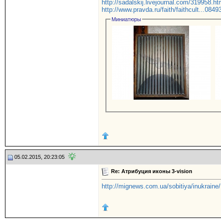
http://sadalskij.livejournal.com/319958.ht
http://www.pravda.ru/faith/faithcult...0849
Миниатюры
05.02.2015, 20:23:05
Re: Атрибуция иконы 3-vision
http://mignews.com.ua/sobitiya/inukraine