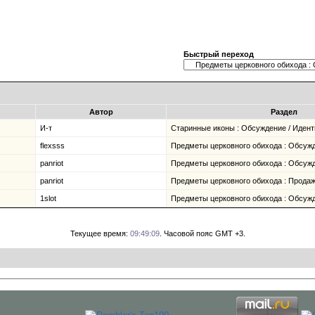
Быстрый переход
Автор
Раздел
И-т
Старинные иконы : Обсуждение / Иден
flexsss
Предметы церковного обихода : Обсуж
panriot
Предметы церковного обихода : Обсуж
panriot
Предметы церковного обихода : Продаж
1slot
Предметы церковного обихода : Обсуж
Текущее время:
09:49:09
. Часовой пояс GMT +3.