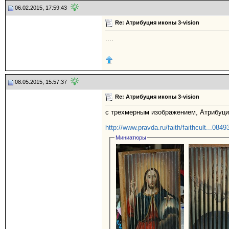
06.02.2015, 17:59:43
Re: Атрибуция иконы 3-vision
....
08.05.2015, 15:57:37
Re: Атрибуция иконы 3-vision
с трехмерным изображением, Атрибуция
http://www.pravda.ru/faith/faithcult...0849
Миниатюры