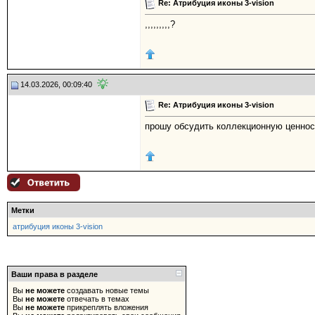
Re: Атрибуция иконы 3-vision
,,,,,,,,,?
14.03.2026, 00:09:40
Re: Атрибуция иконы 3-vision
прошу обсудить коллекционную ценнос
Метки
атрибуция иконы 3-vision
Ваши права в разделе
Вы
не можете
создавать новые темы
Вы
не можете
отвечать в темах
Вы
не можете
прикреплять вложения