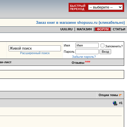
БЫСТРЫЙ
ПЕРЕХОД
Заказ книг в магазине shopuuu.ru (кликабельно)
|
|
|
|
UUU.RU
МАГАЗИН
ФОРУМ
СТАТЬИ
Имя
Запомнить?
Пароль
Расширенный поиск
Забыли пароль?
new
ан-лист
Отзывы
Опции темы
#
1